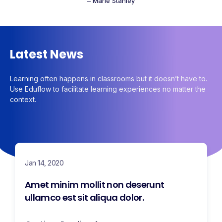
– Marie Stanley
Latest News
Learning often happens in classrooms but it doesn’t have to.
Use Eduflow to facilitate learning experiences no matter the
context.
Jan 14, 2020
Amet minim mollit non deserunt
ullamco est sit aliqua dolor.