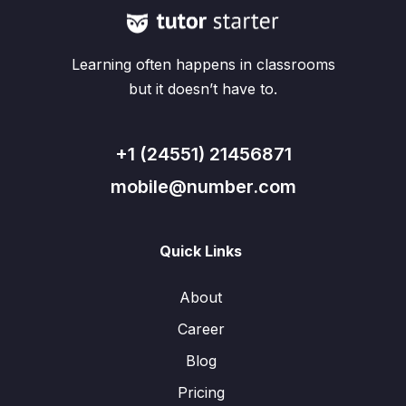
Learning often happens in classrooms
but it doesn’t have to.
+1 (24551) 21456871
mobile@number.com
Quick Links
About
Career
Blog
Pricing