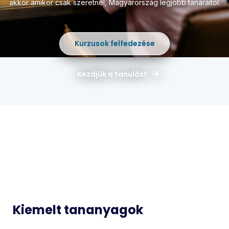
akkor amikor csak szeretnél,
Magyarország legjobb tanáraitól.
Kurzusok felfedezése
Kezdjük a tanulást
Magyar
Matematika
Idegen
Történelem
Nyelvek
Informatika
Biológia
Kiemelt tananyagok