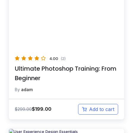
4.00
(2)
Ultimate Photoshop Training: From
Beginner
By
adam
$
199.00
$
299.00
Add to cart