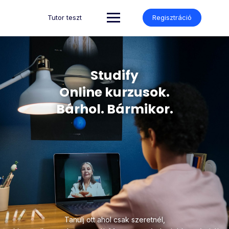
Tutor teszt
Regisztráció
Studify
Online kurzusok.
Bárhol. Bármikor.
Tanulj ott ahol csak szeretnél,