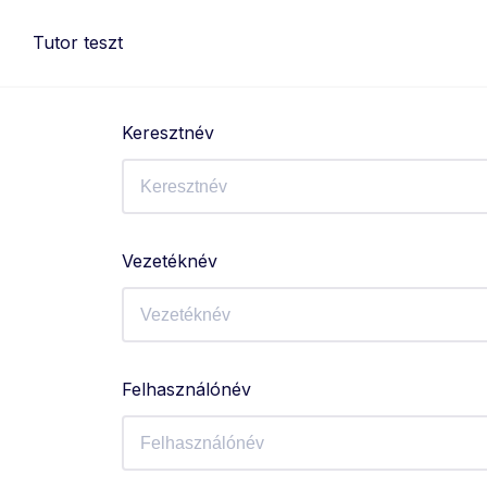
Skip
to
Tutor teszt
content
Keresztnév
Vezetéknév
Felhasználónév