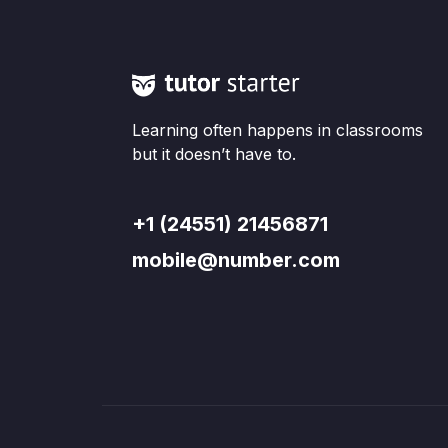
Learning often happens in classrooms
but it doesn’t have to.
+1 (24551) 21456871
mobile@number.com