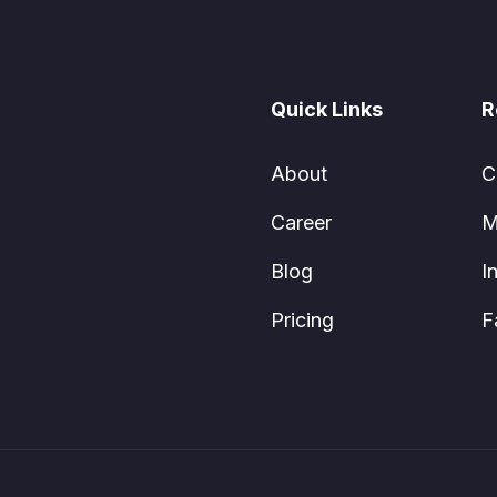
Quick Links
R
About
C
Career
M
Blog
I
Pricing
F