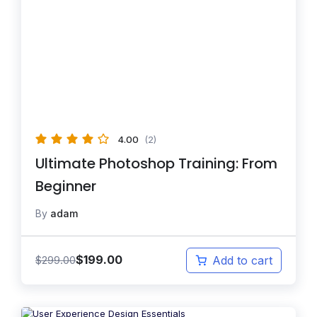
4.00
(2)
Ultimate Photoshop Training: From
Beginner
By
adam
$
199.00
$
299.00
Add to cart