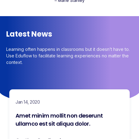
– Marie Stanley
Latest News
Learning often happens in classrooms but it doesn’t have to.
Use Eduflow to facilitate learning experiences no matter the
context.
Jan 14, 2020
Amet minim mollit non deserunt
ullamco est sit aliqua dolor.