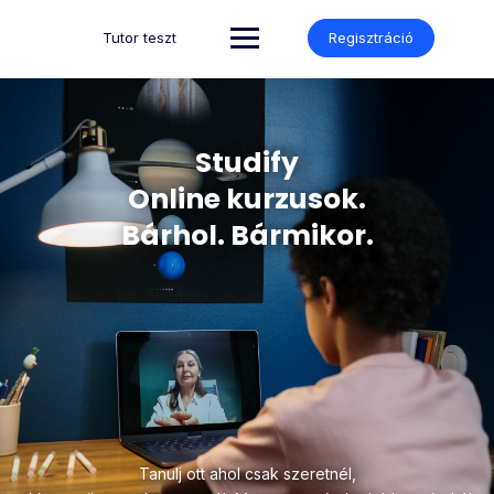
Tutor teszt
Regisztráció
Studify
Online kurzusok.
Bárhol. Bármikor.
Tanulj ott ahol csak szeretnél,