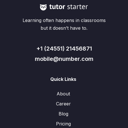
Learning often happens in classrooms
but it doesn’t have to.
+1 (24551) 21456871
mobile@number.com
Quick Links
About
Career
Blog
Pricing