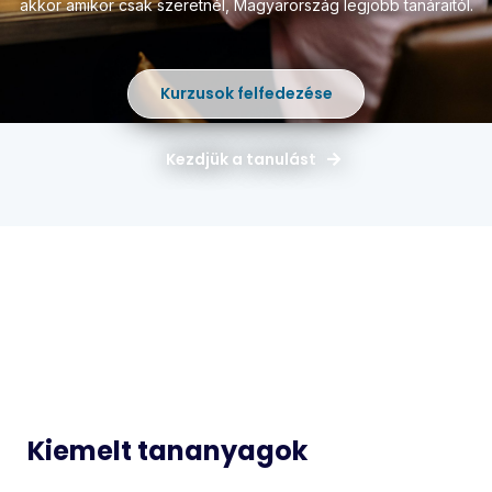
akkor amikor csak szeretnél,
Magyarország legjobb tanáraitól.
Kurzusok felfedezése
Kezdjük a tanulást
Magyar
Matematika
Idegen
Történelem
Nyelvek
Informatika
Biológia
Kiemelt tananyagok