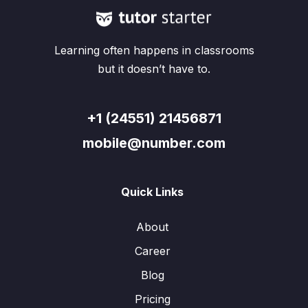
Learning often happens in classrooms
but it doesn’t have to.
+1 (24551) 21456871
mobile@number.com
Quick Links
About
Career
Blog
Pricing