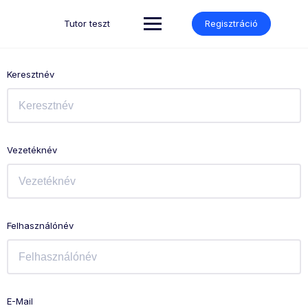
Skip
to
Tutor teszt
Regisztráció
content
Keresztnév
Vezetéknév
Felhasználónév
E-Mail