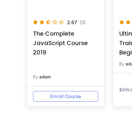
2.67
(3)
The Complete
Ult
JavaScript Course
Trai
2019
Begi
By
ad
By
adam
$
299.
Enroll Course