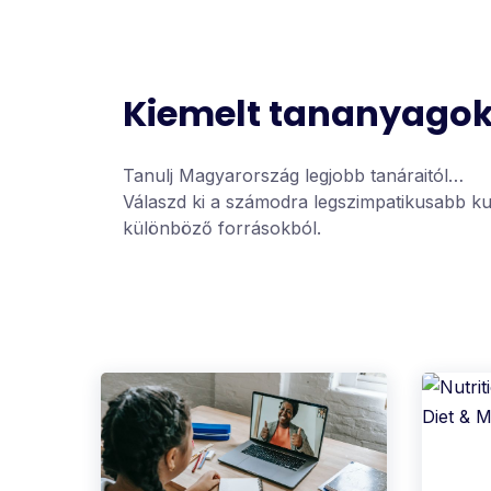
Kiemelt tananyago
Tanulj Magyarország legjobb tanáraitól…
Válaszd ki a számodra legszimpatikusabb kur
különböző forrásokból.