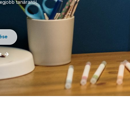
gjobb tanáraitól.
ése
t
Idegen
Történelem
Nyelvek