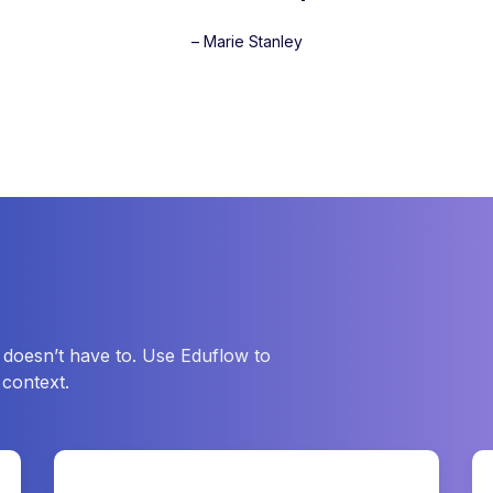
– Marie Stanley
 doesn’t have to. Use Eduflow to
 context.