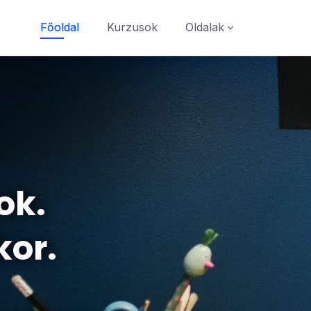
Főoldal
Kurzusok
Oldalak
ok.
kor.