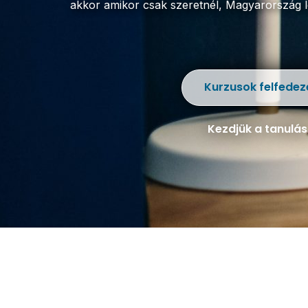
akkor amikor csak szeretnél,
Magyarország le
Kurzusok felfedez
Kezdjük a tanulás
Magyar
Matematika