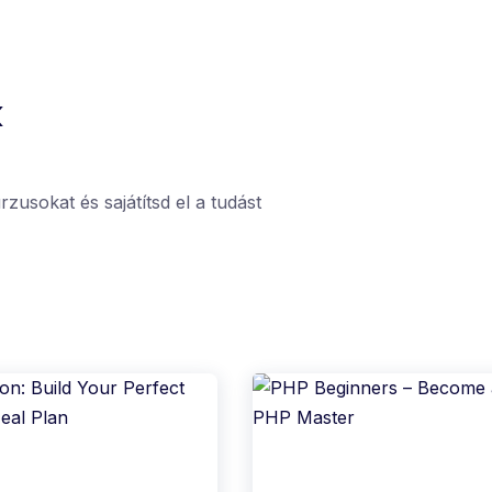
k
zusokat és sajátítsd el a tudást