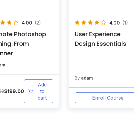
4.00
(2)
4.00
(1)
imate Photoshop
User Experience
ning: From
Design Essentials
nner
am
By
adam
Add
$
199.00
00
to
cart
Enroll Course