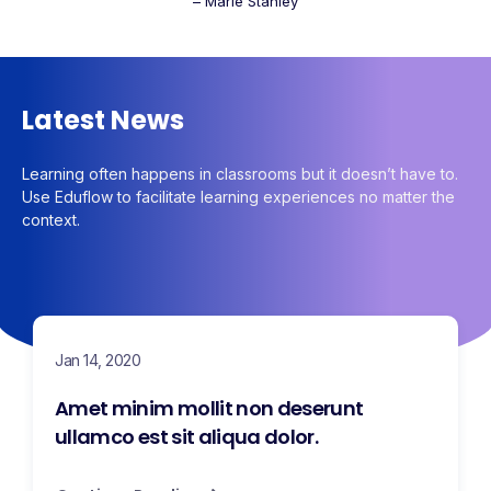
– Marie Stanley
Latest News
Learning often happens in classrooms but it doesn’t have to.
Use Eduflow to facilitate learning experiences no matter the
context.
Jan 14, 2020
Amet minim mollit non deserunt
ullamco est sit aliqua dolor.