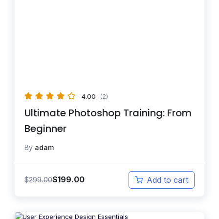
4.00
(2)
Ultimate Photoshop Training: From
Beginner
By
adam
$
199.00
$
299.00
Add to cart