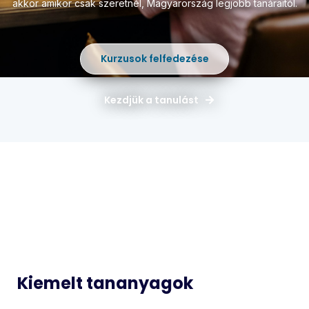
akkor amikor csak szeretnél,
Magyarország legjobb tanáraitól.
Kurzusok felfedezése
Kezdjük a tanulást
Magyar
Matematika
Idegen
Történelem
Nyelvek
Informatika
Biológia
Kiemelt tananyagok