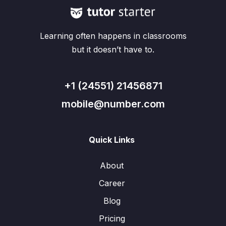
Learning often happens in classrooms
but it doesn’t have to.
+1 (24551) 21456871
mobile@number.com
Quick Links
About
Career
Blog
Pricing