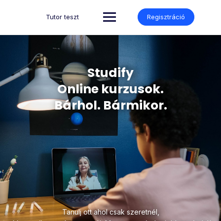
Tutor teszt
Regisztráció
Studify
Online kurzusok.
Bárhol. Bármikor.
Tanulj ott ahol csak szeretnél,