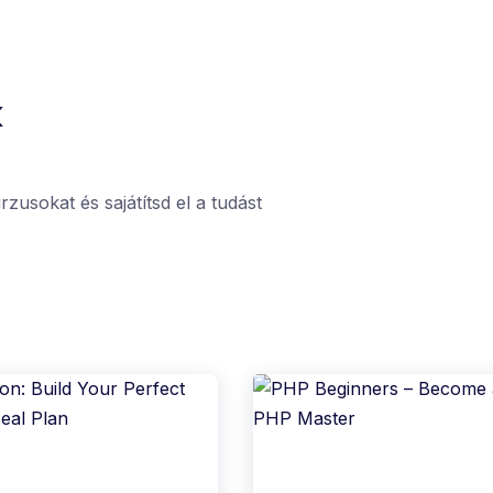
k
zusokat és sajátítsd el a tudást