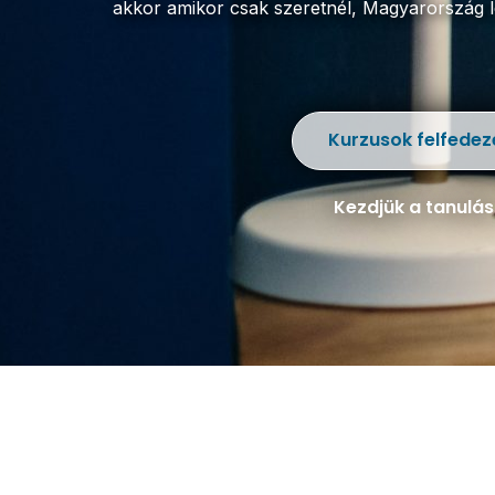
akkor amikor csak szeretnél,
Magyarország le
Kurzusok felfedez
Kezdjük a tanulás
Magyar
Matematika