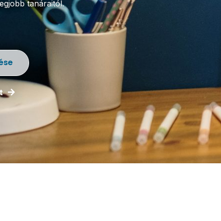
gjobb tanáraitól.
ése
t
Idegen
Történelem
Nyelvek