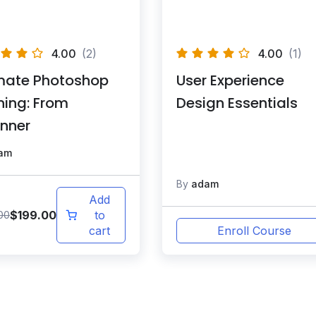
4.00
(2)
4.00
(1)
imate Photoshop
User Experience
ning: From
Design Essentials
nner
am
By
adam
Add
$
199.00
00
to
cart
Enroll Course