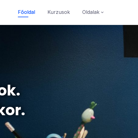
Főoldal
Kurzusok
Oldalak
ok.
kor.