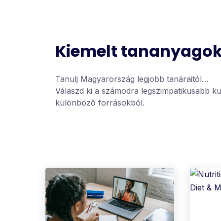
Kiemelt tananyago
Tanulj Magyarország legjobb tanáraitól…
Válaszd ki a számodra legszimpatikusabb kur
különböző forrásokból.