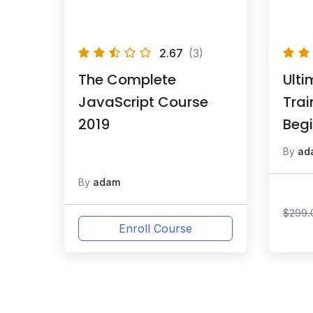
2.67
(3)
The Complete
Ult
JavaScript Course
Trai
2019
Begi
By
ad
By
adam
$
299.
Enroll Course