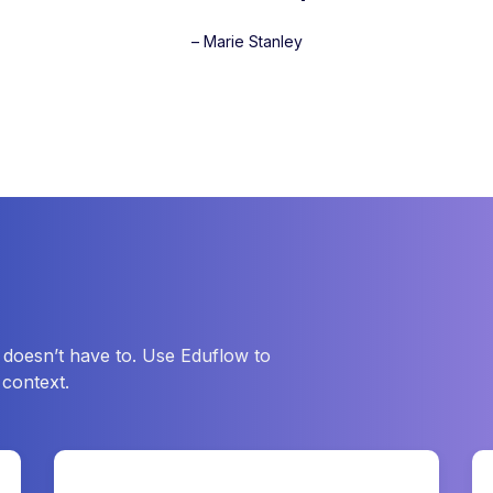
– Marie Stanley
 doesn’t have to. Use Eduflow to
 context.