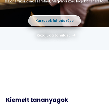
akkor amikor csak szeretnél,
Magyarország legjobb tanáraitól.
Kurzusok felfedezése
Kezdjük a tanulást
Magyar
Matematika
Idegen
Történelem
Nyelvek
Informatika
Biológia
Kiemelt tananyagok