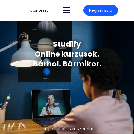
Tutor teszt
Regisztráció
Studify
Online kurzusok.
Bárhol. Bármikor.
Tanulj ott ahol csak szeretnél,