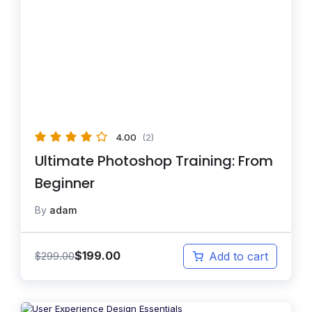
4.00
(2)
Ultimate Photoshop Training: From
Beginner
By
adam
$
199.00
$
299.00
Add to cart