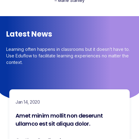
– Marie Stanley
Latest News
Learning often happens in classrooms but it doesn’t have to.
Use Eduflow to facilitate learning experiences no matter the
context.
Jan 14, 2020
Amet minim mollit non deserunt
ullamco est sit aliqua dolor.