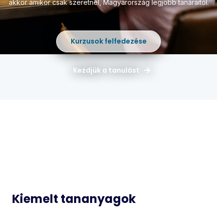
akkor amikor csak szeretnél,
Magyarország legjobb tanáraitól.
Kurzusok felfedezése
Kezdjük a tanulást
Magyar
Matematika
Idegen
Történelem
Nyelvek
Informatika
Biológia
Kiemelt tananyagok