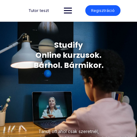
Tutor teszt
Regisztráció
Studify
Online kurzusok.
Bárhol. Bármikor.
Tanulj ott ahol csak szeretnél,