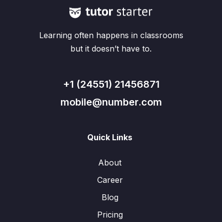
Learning often happens in classrooms
but it doesn’t have to.
+1 (24551) 21456871
mobile@number.com
Quick Links
About
Career
Blog
Pricing