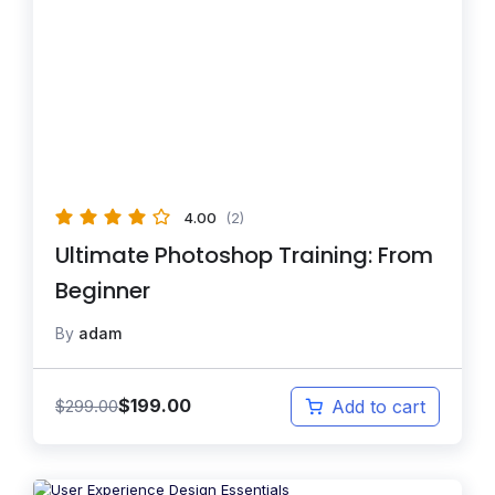
4.00
(2)
Ultimate Photoshop Training: From
Beginner
By
adam
$
199.00
$
299.00
Add to cart