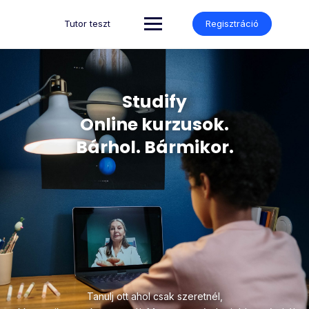
Tutor teszt
Regisztráció
Studify
Online kurzusok.
Bárhol. Bármikor.
Tanulj ott ahol csak szeretnél,