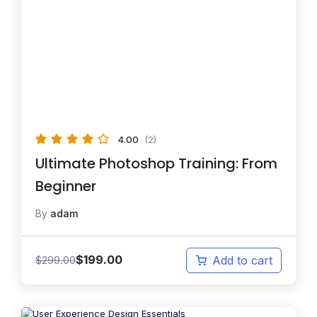
4.00
(2)
Ultimate Photoshop Training: From
Beginner
By
adam
$
199.00
$
299.00
Add to cart