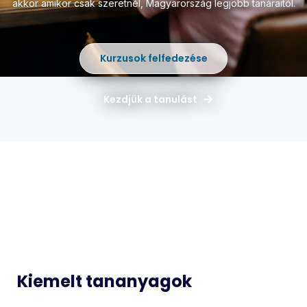
akkor amikor csak szeretnél,
Magyarország legjobb tanáraitól.
Kurzusok felfedezése
Kezdjük a tanulást
Magyar
Matematika
Idegen
Történelem
Nyelvek
Informatika
Biológia
Kiemelt tananyagok