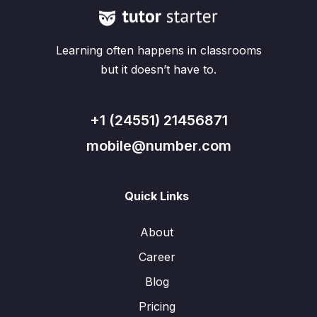
Learning often happens in classrooms
but it doesn’t have to.
+1 (24551) 21456871
mobile@number.com
Quick Links
About
Career
Blog
Pricing