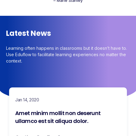
– Marie Stanley
Latest News
Learning often happens in classrooms but it doesn’t have to.
Use Eduflow to facilitate learning experiences no matter the
context.
Jan 14, 2020
Amet minim mollit non deserunt
ullamco est sit aliqua dolor.