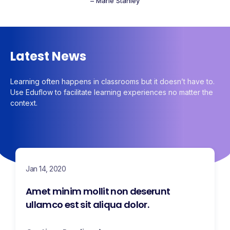
– Marie Stanley
Latest News
Learning often happens in classrooms but it doesn’t have to.
Use Eduflow to facilitate learning experiences no matter the
context.
Jan 14, 2020
Amet minim mollit non deserunt
ullamco est sit aliqua dolor.