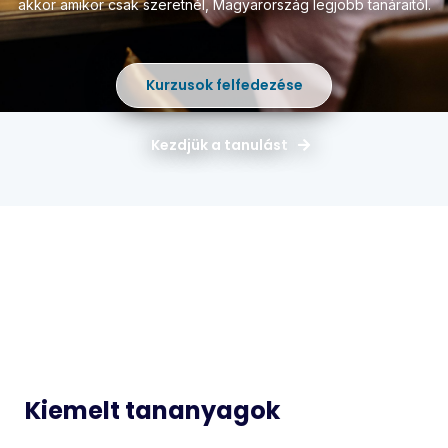
akkor amikor csak szeretnél,
Magyarország legjobb tanáraitól.
Kurzusok felfedezése
Kezdjük a tanulást
Magyar
Matematika
Idegen
Történelem
Nyelvek
Informatika
Biológia
Kiemelt tananyagok