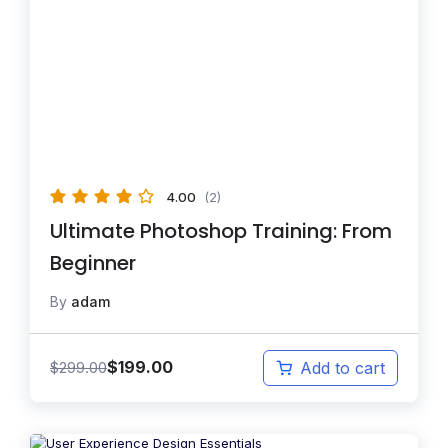
4.00
(2)
Ultimate Photoshop Training: From
Beginner
By
adam
$
199.00
$
299.00
Add to cart