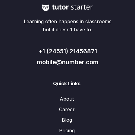
Learning often happens in classrooms
but it doesn’t have to.
+1 (24551) 21456871
mobile@number.com
Quick Links
About
Career
Blog
Pricing