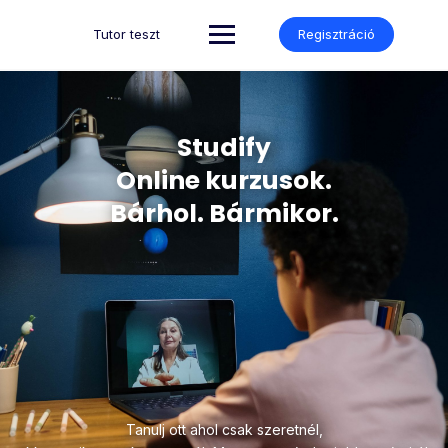
Tutor teszt
Regisztráció
Studify
Online kurzusok.
Bárhol. Bármikor.
Tanulj ott ahol csak szeretnél,