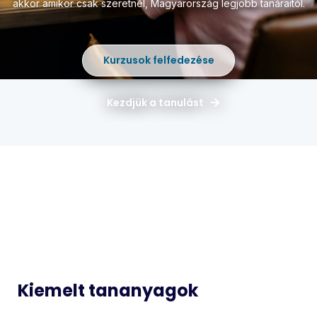
akkor amikor csak szeretnél,
Magyarország legjobb tanáraitól.
Kurzusok felfedezése
Kezdjük a tanulást
Magyar
Matematika
Idegen
Történelem
Nyelvek
Informatika
Biológia
Kiemelt tananyagok