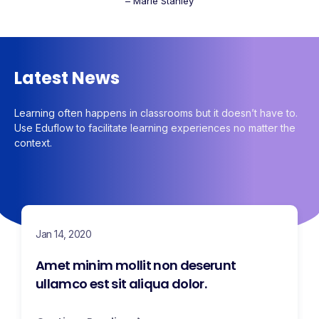
– Marie Stanley
Latest News
Learning often happens in classrooms but it doesn’t have to.
Use Eduflow to facilitate learning experiences no matter the
context.
Jan 14, 2020
Amet minim mollit non deserunt
ullamco est sit aliqua dolor.