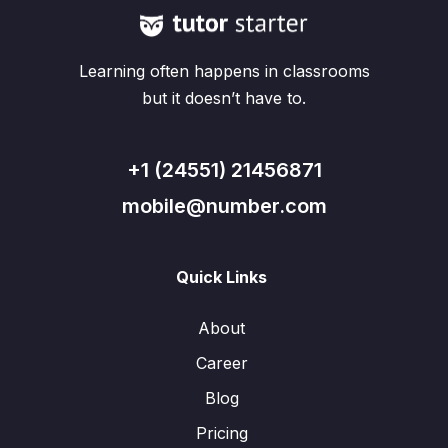
Learning often happens in classrooms
but it doesn’t have to.
+1 (24551) 21456871
mobile@number.com
Quick Links
About
Career
Blog
Pricing