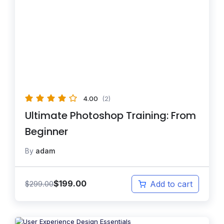
4.00
(2)
Ultimate Photoshop Training: From
Beginner
By
adam
$
199.00
$
299.00
Add to cart