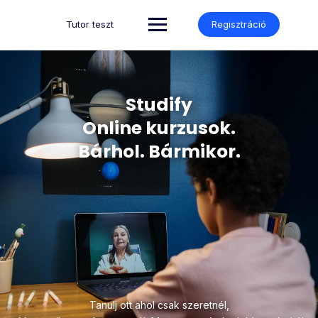
Tutor teszt
Regisztráció
Studify
Online kurzusok.
Bárhol. Bármikor.
Tanulj ott ahol csak szeretnél,