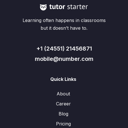
Learning often happens in classrooms
but it doesn’t have to.
+1 (24551) 21456871
mobile@number.com
Quick Links
About
Career
Blog
Pricing