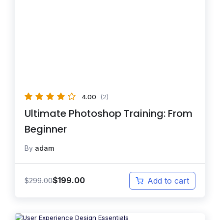
4.00
(2)
Ultimate Photoshop Training: From
Beginner
By
adam
$
199.00
$
299.00
Add to cart