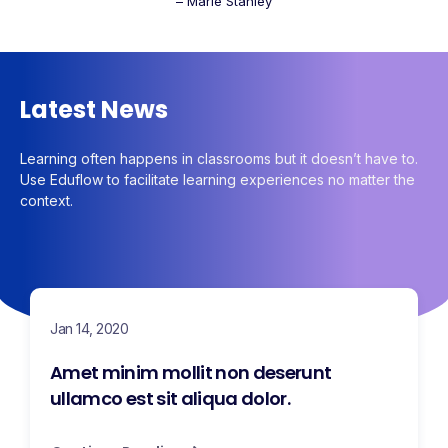
– Marie Stanley
Latest News
Learning often happens in classrooms but it doesn’t have to.
Use Eduflow to facilitate learning experiences no matter the
context.
Jan 14, 2020
Amet minim mollit non deserunt
ullamco est sit aliqua dolor.