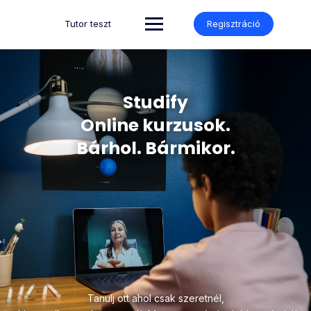
Tutor teszt
Regisztráció
Studify
Online kurzusok.
Bárhol. Bármikor.
Tanulj ott ahol csak szeretnél,