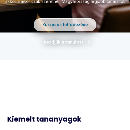
akkor amikor csak szeretnél,
Magyarország legjobb tanáraitól.
Kurzusok felfedezése
Kezdjük a tanulást
Magyar
Matematika
Idegen
Történelem
Nyelvek
Informatika
Biológia
Kiemelt tananyagok