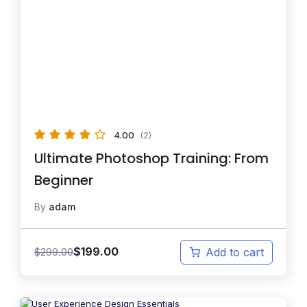
4.00
(2)
Ultimate Photoshop Training: From
Beginner
By
adam
$
199.00
$
299.00
Add to cart