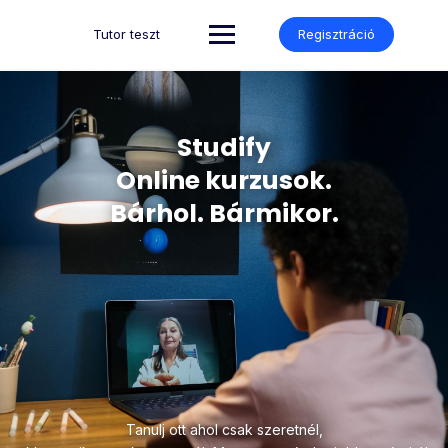
Tutor teszt
Regisztráció
Studify
Online kurzusok.
Bárhol. Bármikor.
Tanulj ott ahol csak szeretnél,