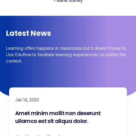
– Marie Stanley
Latest News
Learning often happens in classrooms but it doesn’t have to.
Use Eduflow to facilitate learning experiences no matter the
context.
Jan 14, 2020
Amet minim mollit non deserunt
ullamco est sit aliqua dolor.