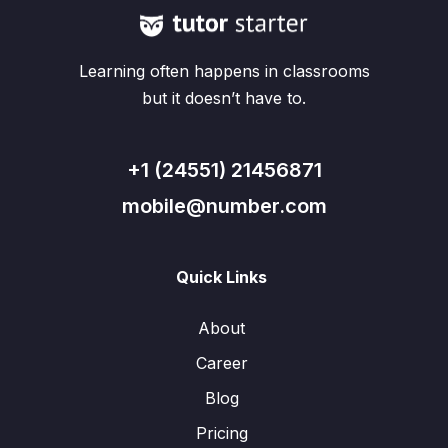
Learning often happens in classrooms
but it doesn’t have to.
+1 (24551) 21456871
mobile@number.com
Quick Links
About
Career
Blog
Pricing