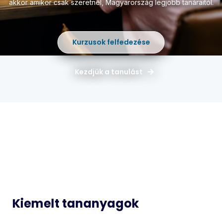
akkor amikor csak szeretnél,
Magyarország legjobb tanáraitól.
Kurzusok felfedezése
Kezdjük a tanulást
Magyar
Matematika
Idegen
Történelem
Nyelvek
Informatika
Biológia
Kiemelt tananyagok