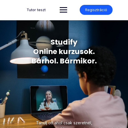
Tutor teszt
Regisztráció
Studify
Online kurzusok.
Bárhol. Bármikor.
Tanulj ott ahol csak szeretnél,