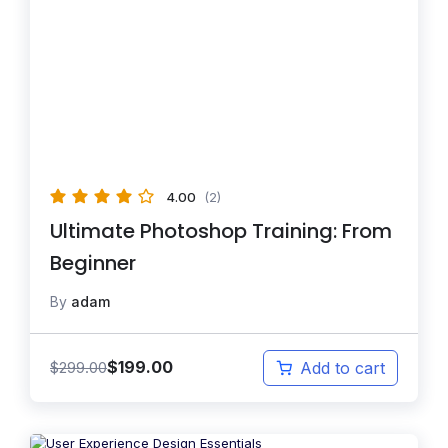
4.00
(2)
Ultimate Photoshop Training: From
Beginner
By
adam
$
199.00
$
299.00
Add to cart