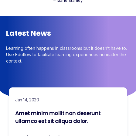
– Marie Stanley
Latest News
Learning often happens in classrooms but it doesn’t have to.
Use Eduflow to facilitate learning experiences no matter the
context.
Jan 14, 2020
Amet minim mollit non deserunt
ullamco est sit aliqua dolor.