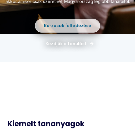
akkor amikor csak szeretnél,
Magyarország legjobb tanáraitól.
Kurzusok felfedezése
Kezdjük a tanulást
Magyar
Matematika
Idegen
Történelem
Nyelvek
Informatika
Biológia
Kiemelt tananyagok