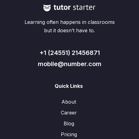
Learning often happens in classrooms
but it doesn’t have to.
+1 (24551) 21456871
mobile@number.com
Quick Links
About
Career
Blog
Pricing