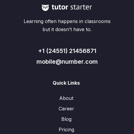
Learning often happens in classrooms
but it doesn’t have to.
+1 (24551) 21456871
mobile@number.com
Quick Links
About
Career
Blog
Pricing