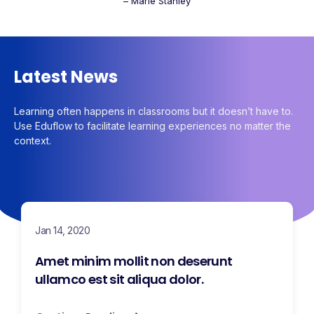
– Marie Stanley
Latest News
Learning often happens in classrooms but it doesn’t have to.
Use Eduflow to facilitate learning experiences no matter the
context.
Jan 14, 2020
Amet minim mollit non deserunt
ullamco est sit aliqua dolor.