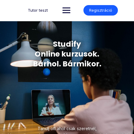
Tutor teszt
Regisztráció
Studify
Online kurzusok.
Bárhol. Bármikor.
Tanulj ott ahol csak szeretnél,