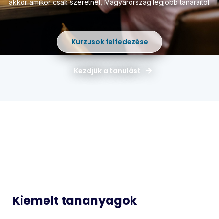
akkor amikor csak szeretnél,
Magyarország legjobb tanáraitól.
Kurzusok felfedezése
Kezdjük a tanulást
Magyar
Matematika
Idegen
Történelem
Nyelvek
Informatika
Biológia
Kiemelt tananyagok