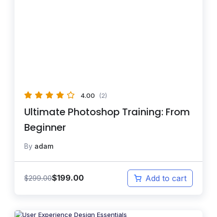
4.00
(2)
Ultimate Photoshop Training: From
Beginner
By
adam
$
199.00
$
299.00
Add to cart