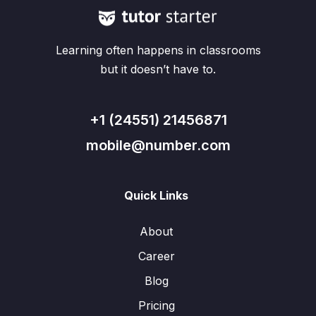
Learning often happens in classrooms
but it doesn’t have to.
+1 (24551) 21456871
mobile@number.com
Quick Links
About
Career
Blog
Pricing