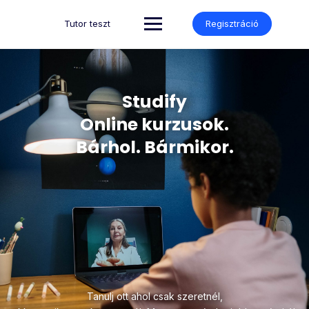
Tutor teszt
Regisztráció
Studify
Online kurzusok.
Bárhol. Bármikor.
Tanulj ott ahol csak szeretnél,