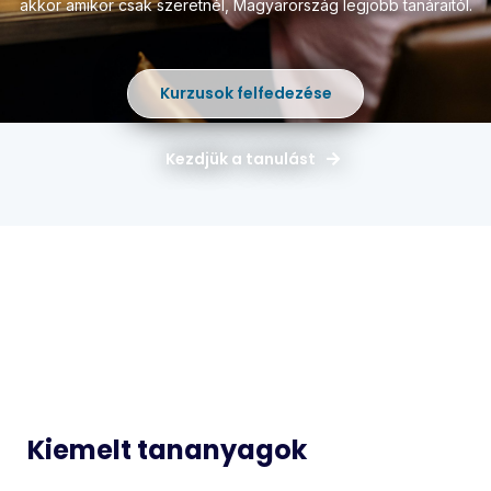
akkor amikor csak szeretnél,
Magyarország legjobb tanáraitól.
Kurzusok felfedezése
Kezdjük a tanulást
Magyar
Matematika
Idegen
Történelem
Nyelvek
Informatika
Biológia
Kiemelt tananyagok