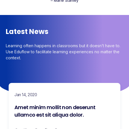
– Marie Stanley
Latest News
Learning often happens in classrooms but it doesn’t have to.
Use Eduflow to facilitate learning experiences no matter the
context.
Jan 14, 2020
Amet minim mollit non deserunt
ullamco est sit aliqua dolor.