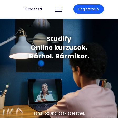
Tutor teszt
Regisztráció
Studify
Online kurzusok.
Bárhol. Bármikor.
Tanulj ott ahol csak szeretnél,