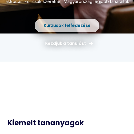
akkor amikor csak szeretnél,
Magyarország legjobb tanáraitól.
Kurzusok felfedezése
Kezdjük a tanulást
Magyar
Matematika
Idegen
Történelem
Nyelvek
Informatika
Biológia
Kiemelt tananyagok