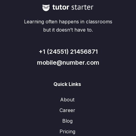
Learning often happens in classrooms
but it doesn’t have to.
+1 (24551) 21456871
mobile@number.com
Quick Links
About
Career
Blog
Pricing