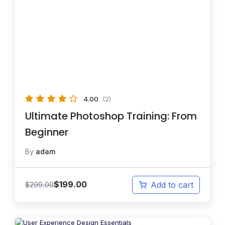
4.00
(2)
Ultimate Photoshop Training: From
Beginner
By
adam
$
199.00
$
299.00
Add to cart