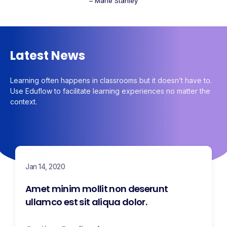
– Marie Stanley
Latest News
Learning often happens in classrooms but it doesn’t have to.
Use Eduflow to facilitate learning experiences no matter the
context.
Jan 14, 2020
Amet minim mollit non deserunt
ullamco est sit aliqua dolor.