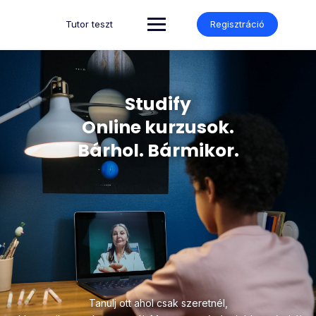
Tutor teszt
Regisztráció
Studify
Online kurzusok.
Bárhol. Bármikor.
Tanulj ott ahol csak szeretnél,