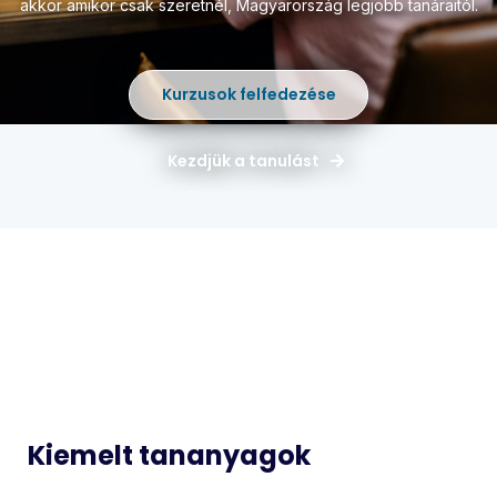
akkor amikor csak szeretnél,
Magyarország legjobb tanáraitól.
Kurzusok felfedezése
Kezdjük a tanulást
Magyar
Matematika
Idegen
Történelem
Nyelvek
Informatika
Biológia
Kiemelt tananyagok