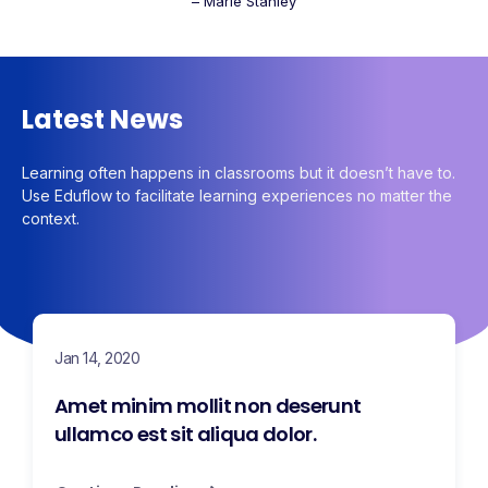
– Marie Stanley
Latest News
Learning often happens in classrooms but it doesn’t have to.
Use Eduflow to facilitate learning experiences no matter the
context.
Jan 14, 2020
Amet minim mollit non deserunt
ullamco est sit aliqua dolor.