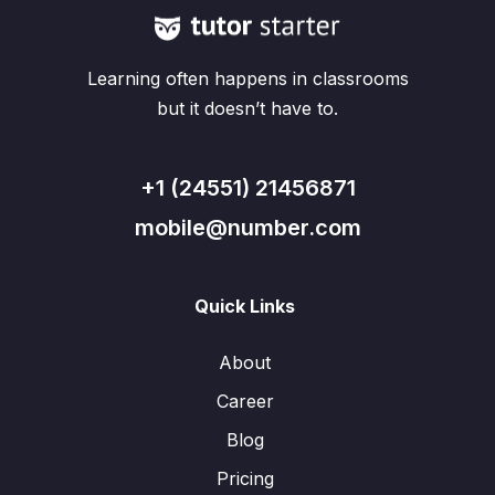
Learning often happens in classrooms
but it doesn’t have to.
+1 (24551) 21456871
mobile@number.com
Quick Links
About
Career
Blog
Pricing