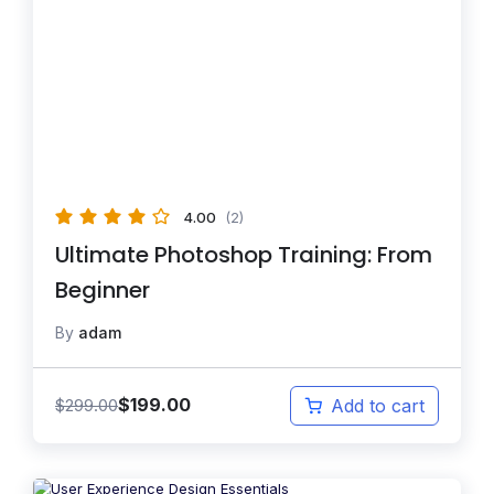
4.00
(2)
Ultimate Photoshop Training: From
Beginner
By
adam
$
199.00
$
299.00
Add to cart