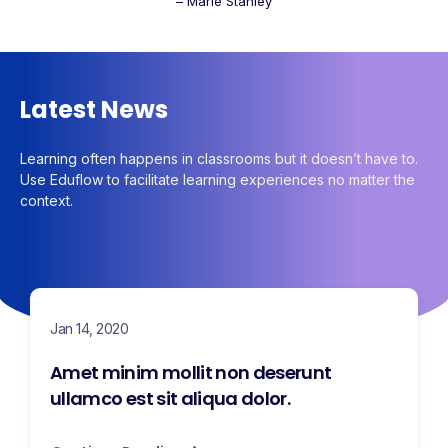
– Marie Stanley
Latest News
Learning often happens in classrooms but it doesn’t have to.
Use Eduflow to facilitate learning experiences no matter the
context.
Jan 14, 2020
Amet minim mollit non deserunt
ullamco est sit aliqua dolor.