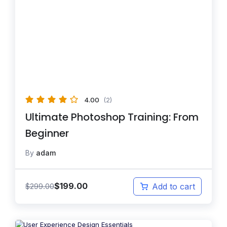
4.00
(2)
Ultimate Photoshop Training: From
Beginner
By
adam
$
199.00
$
299.00
Add to cart