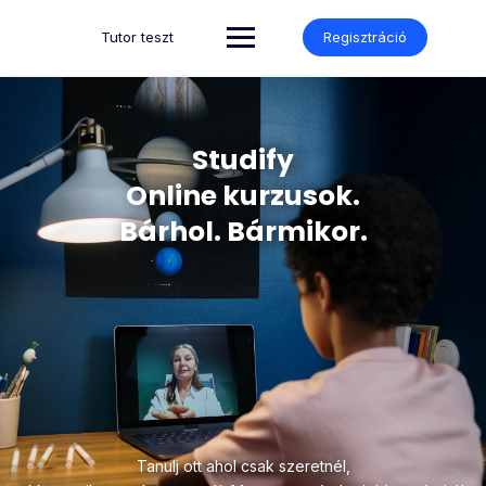
Tutor teszt
Regisztráció
Studify
Online kurzusok.
Bárhol. Bármikor.
Tanulj ott ahol csak szeretnél,