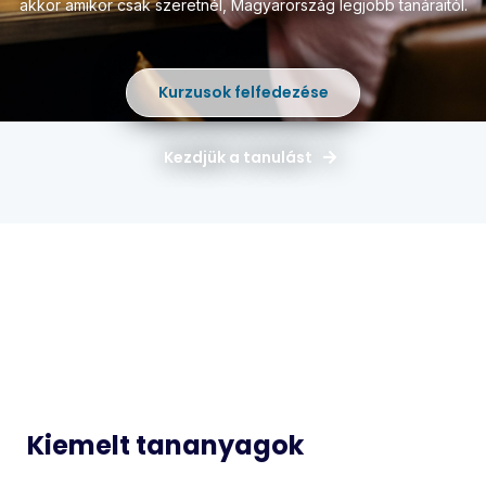
akkor amikor csak szeretnél,
Magyarország legjobb tanáraitól.
Kurzusok felfedezése
Kezdjük a tanulást
Magyar
Matematika
Idegen
Történelem
Nyelvek
Informatika
Biológia
Kiemelt tananyagok