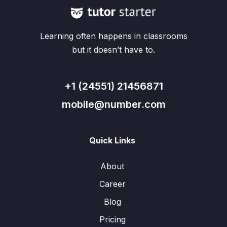
Learning often happens in classrooms
but it doesn’t have to.
+1 (24551) 21456871
mobile@number.com
Quick Links
About
Career
Blog
Pricing