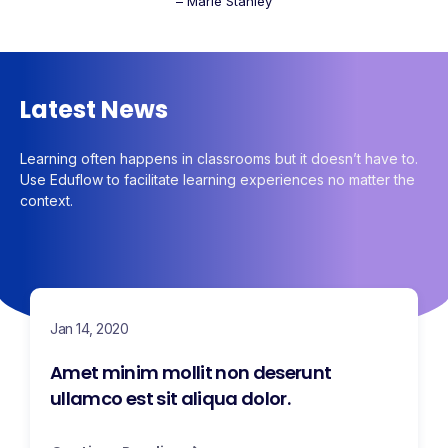
– Marie Stanley
Latest News
Learning often happens in classrooms but it doesn’t have to.
Use Eduflow to facilitate learning experiences no matter the
context.
Jan 14, 2020
Amet minim mollit non deserunt
ullamco est sit aliqua dolor.