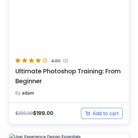
4.00
(2)
Ultimate Photoshop Training: From
Beginner
By
adam
$
199.00
$
299.00
Add to cart