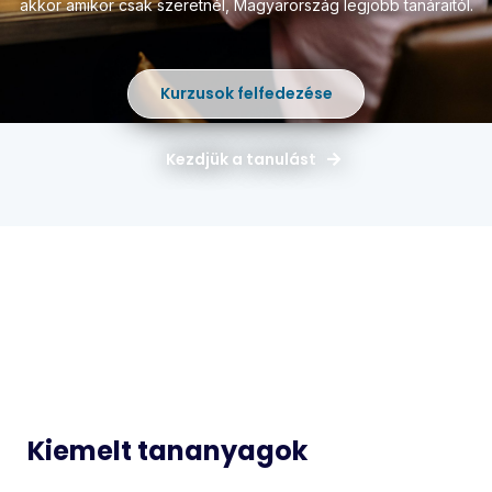
akkor amikor csak szeretnél,
Magyarország legjobb tanáraitól.
Kurzusok felfedezése
Kezdjük a tanulást
Magyar
Matematika
Idegen
Történelem
Nyelvek
Informatika
Biológia
Kiemelt tananyagok