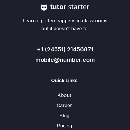
Learning often happens in classrooms
but it doesn’t have to.
+1 (24551) 21456871
mobile@number.com
Quick Links
About
Career
Blog
Pricing