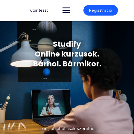
Tutor teszt
Regisztráció
Studify
Online kurzusok.
Bárhol. Bármikor.
Tanulj ott ahol csak szeretnél,