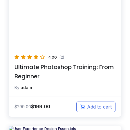
4.00
(2)
Ultimate Photoshop Training: From
Beginner
By
adam
$
199.00
$
299.00
Add to cart