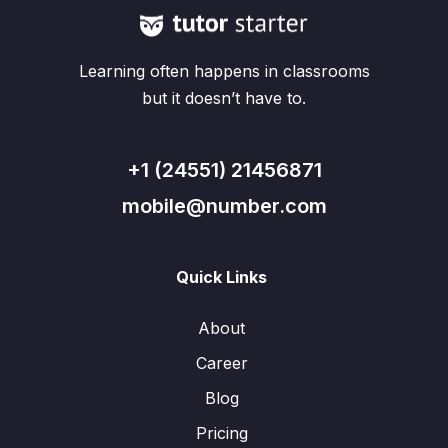
Learning often happens in classrooms
but it doesn’t have to.
+1 (24551) 21456871
mobile@number.com
Quick Links
About
Career
Blog
Pricing