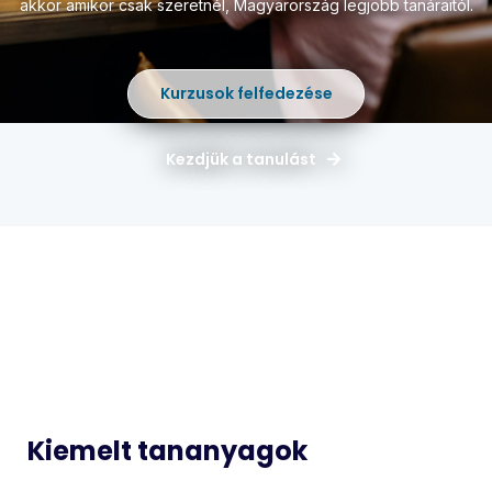
akkor amikor csak szeretnél,
Magyarország legjobb tanáraitól.
Kurzusok felfedezése
Kezdjük a tanulást
Magyar
Matematika
Idegen
Történelem
Nyelvek
Informatika
Biológia
Kiemelt tananyagok