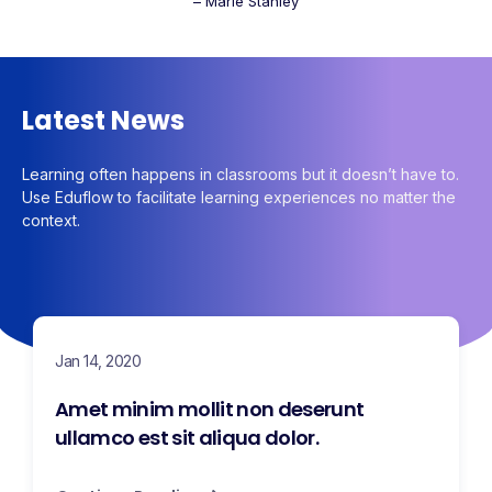
– Marie Stanley
Latest News
Learning often happens in classrooms but it doesn’t have to.
Use Eduflow to facilitate learning experiences no matter the
context.
Jan 14, 2020
Amet minim mollit non deserunt
ullamco est sit aliqua dolor.