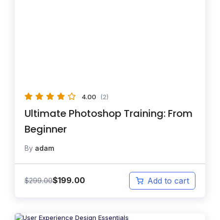
4.00
(2)
Ultimate Photoshop Training: From
Beginner
By
adam
$
199.00
$
299.00
Add to cart