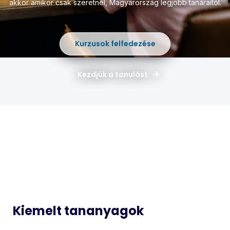
akkor amikor csak szeretnél,
Magyarország legjobb tanáraitól.
Kurzusok felfedezése
Kezdjük a tanulást
Magyar
Matematika
Idegen
Történelem
Nyelvek
Informatika
Biológia
Kiemelt tananyagok