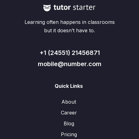
Learning often happens in classrooms
but it doesn’t have to.
+1 (24551) 21456871
mobile@number.com
Quick Links
About
Career
Blog
Pricing