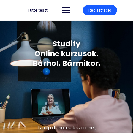
Tutor teszt
Regisztráció
Studify
Online kurzusok.
Bárhol. Bármikor.
Tanulj ott ahol csak szeretnél,