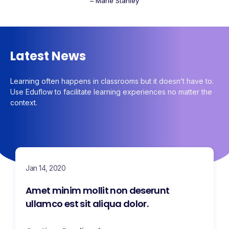
– Marie Stanley
Latest News
Learning often happens in classrooms but it doesn’t have to.
Use Eduflow to facilitate learning experiences no matter the
context.
Jan 14, 2020
Amet minim mollit non deserunt
ullamco est sit aliqua dolor.