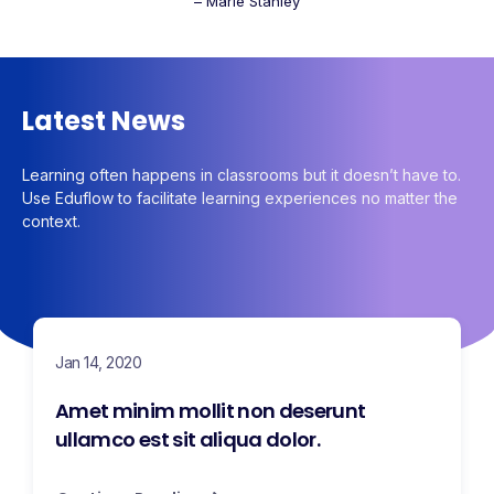
– Marie Stanley
Latest News
Learning often happens in classrooms but it doesn’t have to.
Use Eduflow to facilitate learning experiences no matter the
context.
Jan 14, 2020
Amet minim mollit non deserunt
ullamco est sit aliqua dolor.