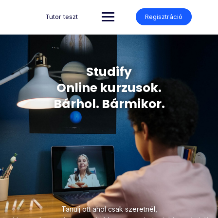
Tutor teszt
Regisztráció
Studify
Online kurzusok.
Bárhol. Bármikor.
Tanulj ott ahol csak szeretnél,