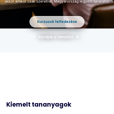
akkor amikor csak szeretnél,
Magyarország legjobb tanáraitól.
Kurzusok felfedezése
Kezdjük a tanulást
Magyar
Matematika
Idegen
Történelem
Nyelvek
Informatika
Biológia
Kiemelt tananyagok