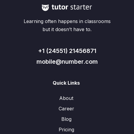
Learning often happens in classrooms
but it doesn’t have to.
+1 (24551) 21456871
mobile@number.com
Quick Links
About
Career
Blog
Pricing