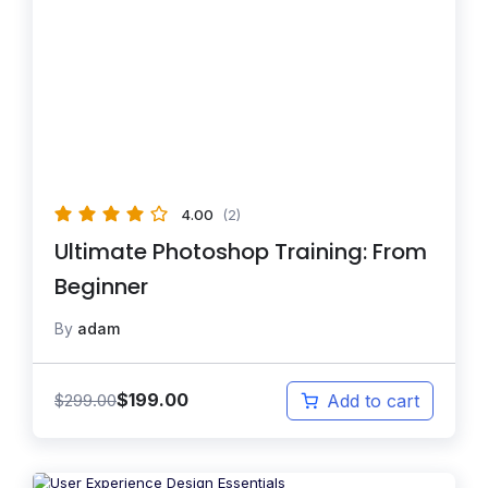
4.00
(2)
Ultimate Photoshop Training: From
Beginner
By
adam
$
199.00
$
299.00
Add to cart