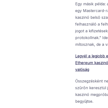
Egy másik példa:
egy Mastercard-ra,
kaszinó belső sza
felhasználó a fel
jogot a kifizetés
protokollnak.” Id
mítosznak, de a v
Legyél a legjobb 
Ethereum kaszinó 
valóság
Összegzésként ne 
szűrőn keresztül 
kaszinó megpróbál
begyűjtse.