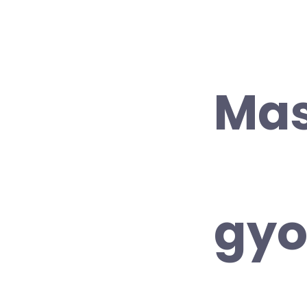
Mas
gyor