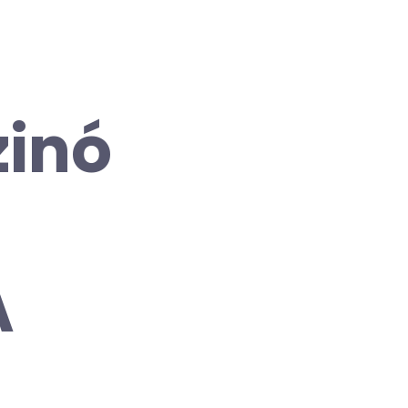
zinó
A