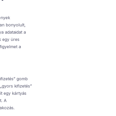
ények
an bonyolult,
a adataidat a
k egy üres
figyelmet a
Kifizetés” gomb
 „gyors kifizetés”
ít egy kártyás
t. A
akozás.