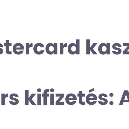
tercard kas
s kifizetés: 