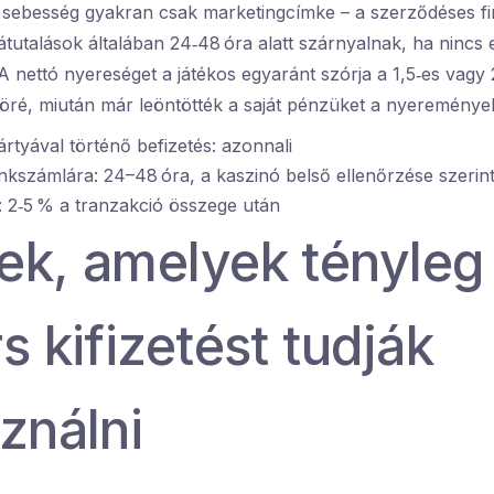
ési sebesség gyakran csak marketingcímke – a szerződéses 
átutalások általában 24‑48 óra alatt szárnyalnak, ha nincs 
A nettó nyereséget a játékos egyaránt szórja a 1,5‑es vagy 
öré, miután már leöntötték a saját pénzüket a nyereménye
rtyával történő befizetés: azonnali
ankszámlára: 24–48 óra, a kaszinó belső ellenőrzése szerin
k: 2‑5 % a tranzakció összege után
ek, amelyek tényleg
s kifizetést tudják
ználni