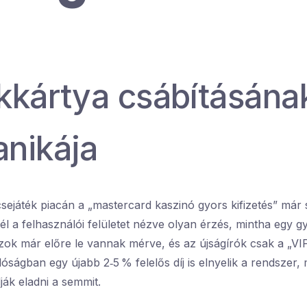
kkártya csábításána
nikája
sejáték piacán a „mastercard kaszinó gyors kifizetés” már
fél a felhasználói felületet nézve olyan érzés, mintha egy 
szok már előre le vannak mérve, és az újságírók csak a „VIP
ságban egy újabb 2‑5 % felelős díj is elnyelik a rendszer, 
ják eladni a semmit.