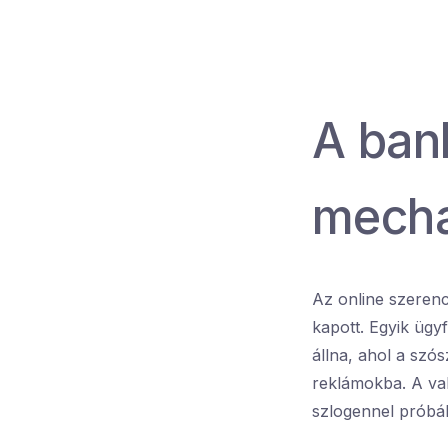
A ban
mecha
Az online szerenc
kapott. Egyik ügy
állna, ahol a szó
reklámokba. A való
szlogennel próbál