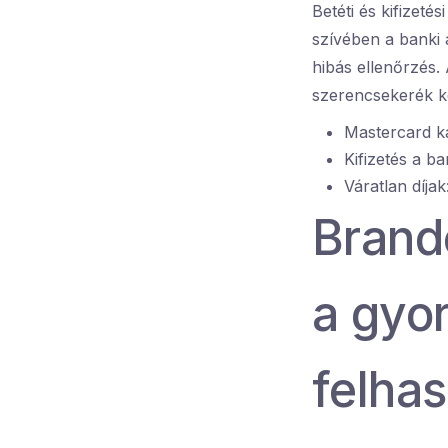
Betéti és kifizet
szívében a banki 
hibás ellenőrzés. 
szerencsekerék k
Mastercard ká
Kifizetés a b
Váratlan díja
Brand
a gyor
felhas