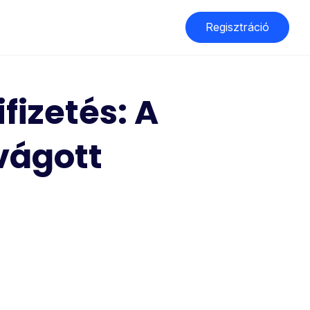
Regisztráció
fizetés: A
vágott