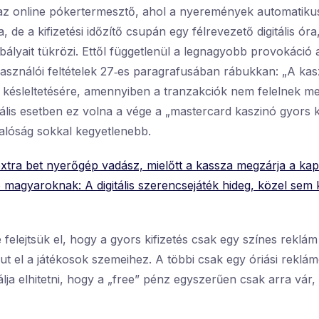
 az online pókertermesztő, ahol a nyeremények automatik
 de a kifizetési időzítő csupán egy félrevezető digitális ór
bályait tükrözi. Ettől függetlenül a legnagyobb provokáció 
használói feltételek 27‑es paragrafusában rábukkan: „A kasz
ek késleltetésére, amennyiben a tranzakciók nem felelnek me
eális esetben ez volna a vége a „mastercard kaszinó gyors k
alóság sokkal kegyetlenebb.
extra bet nyerőgép vadász, mielőtt a kassza megzárja a kap
magyaroknak: A digitális szerencsejáték hideg, közel sem kr
felejtsük el, hogy a gyors kifizetés csak egy színes reklám
jut el a játékosok szemeihez. A többi csak egy óriási reklá
ja elhitetni, hogy a „free” pénz egyszerűen csak arra vár,