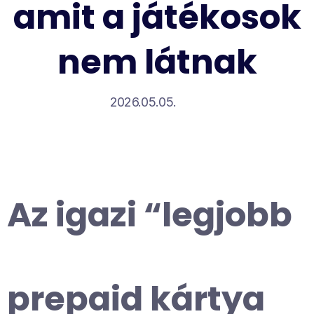
amit a játékosok
nem látnak
2026.05.05.
Az igazi “legjobb
prepaid kártya