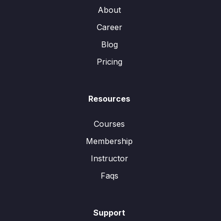
About
Career
Blog
Pricing
Resources
Courses
Membership
Instructor
Faqs
Support