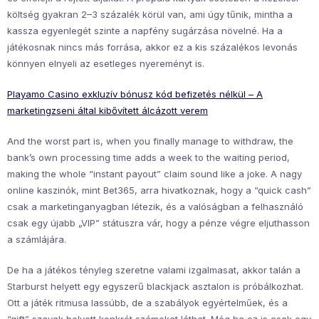
költség gyakran 2–3 százalék körül van, ami úgy tűnik, mintha a
kassza egyenlegét szinte a napfény sugárzása növelné. Ha a
játékosnak nincs más forrása, akkor ez a kis százalékos levonás
könnyen elnyeli az esetleges nyereményt is.
Playamo Casino exkluzív bónusz kód befizetés nélkül – A
marketingzseni által kibővített álcázott verem
And the worst part is, when you finally manage to withdraw, the
bank’s own processing time adds a week to the waiting period,
making the whole “instant payout” claim sound like a joke. A nagy
online kaszinók, mint Bet365, arra hivatkoznak, hogy a “quick cash”
csak a marketinganyagban létezik, és a valóságban a felhasználó
csak egy újabb „VIP” státuszra vár, hogy a pénze végre eljuthasson
a számlájára.
De ha a játékos tényleg szeretne valami izgalmasat, akkor talán a
Starburst helyett egy egyszerű blackjack asztalon is próbálkozhat.
Ott a játék ritmusa lassúbb, de a szabályok egyértelműek, és a