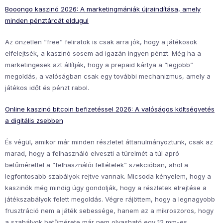
Booongo kaszinó 2026: A marketingmániák újraindítása, amely
minden pénztárcát eldugul
Az önzetlen “free” feliratok is csak arra jók, hogy a játékosok
elfelejtsék, a kaszinó sosem ad igazán ingyen pénzt. Még ha a
marketingesek azt állítják, hogy a prepaid kártya a “legjobb”
megoldás, a valóságban csak egy további mechanizmus, amely a
játékos időt és pénzt rabol.
Online kaszinó bitcoin befizetéssel 2026: A valóságos költségvetés
a digitális zsebben
És végül, amikor már minden részletet áttanulmányoztunk, csak az
marad, hogy a felhasználó elveszti a türelmét a túl apró
betűmérettel a “felhasználói feltételek” szekcióban, ahol a
legfontosabb szabályok rejtve vannak. Micsoda kényelem, hogy a
kaszinók még mindig úgy gondolják, hogy a részletek elrejtése a
játékszabályok felett megoldás. Végre rájöttem, hogy a legnagyobb
frusztráció nem a játék sebessége, hanem az a mikroszoros, hogy
a szabályok betűmérete már nem olvasható egy 12 mm-es