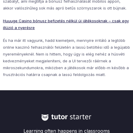
szabályt, ami megtiltja a bónusz felhasználását mobilos appon,
akkor valószínűleg sok más apró betűs szörnyszarok is ott bújnak.
Huuuge Casino bónusz befizetés nélkül új játékosoknak – csak egy
illúzió a nyerésre
És ha már itt vagyunk, hadd kiemeljem, mennyire irritáló a legtöbb
online kaszinó felhasználói felületén a lassú betöltési idő a legújabb
nyereményeknél. Nem is hittem, hogy úgy is elég nehéz a húsvéti
kedvezményeket megjeleníteni, de a UI tervezői ráérnek a
mikroszekundumokra, miközben a játékosok már előbb-m később a
frusztrációs határra csapnak a lassú feldolgozás miatt.
Learning often happens in classrooms