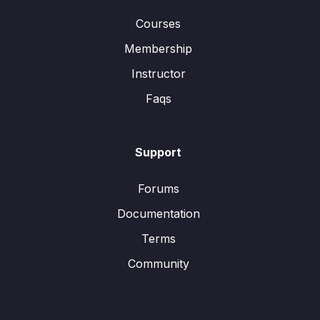
Courses
Membership
Instructor
Faqs
Support
Forums
Documentation
Terms
Community