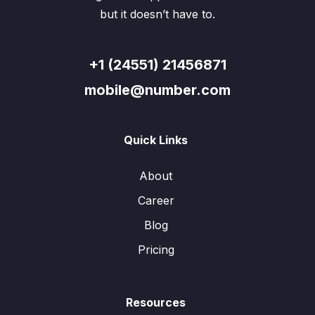
but it doesn’t have to.
+1 (24551) 21456871
mobile@number.com
Quick Links
About
Career
Blog
Pricing
Resources