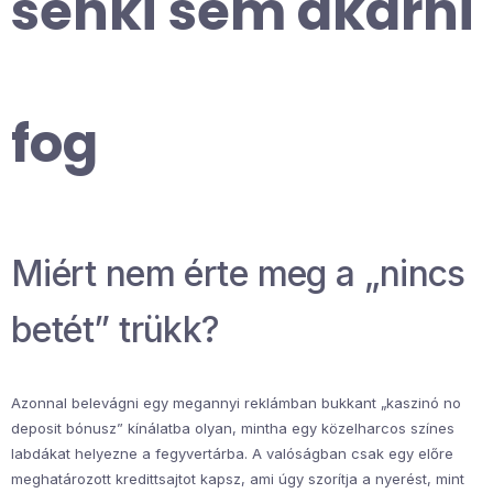
senki sem akarni
fog
Miért nem érte meg a „nincs
betét” trükk?
Azonnal belevágni egy megannyi reklámban bukkant „kaszinó no
deposit bónusz” kínálatba olyan, mintha egy közelharcos színes
labdákat helyezne a fegyvertárba. A valóságban csak egy előre
meghatározott kredittsajtot kapsz, ami úgy szorítja a nyerést, mint