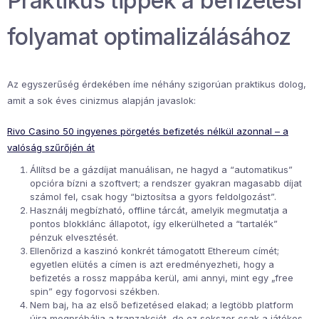
Praktikus tippek a befizetési
folyamat optimalizálásához
Az egyszerűség érdekében íme néhány szigorúan praktikus dolog,
amit a sok éves cinizmus alapján javaslok:
Rivo Casino 50 ingyenes pörgetés befizetés nélkül azonnal – a
valóság szűrőjén át
Állítsd be a gázdíjat manuálisan, ne hagyd a “automatikus”
opcióra bízni a szoftvert; a rendszer gyakran magasabb díjat
számol fel, csak hogy “biztosítsa a gyors feldolgozást”.
Használj megbízható, offline tárcát, amelyik megmutatja a
pontos blokklánc állapotot, így elkerülheted a “tartalék”
pénzuk elvesztését.
Ellenőrizd a kaszinó konkrét támogatott Ethereum címét;
egyetlen elütés a címen is azt eredményezheti, hogy a
befizetés a rossz mappába kerül, ami annyi, mint egy „free
spin” egy fogorvosi székben.
Nem baj, ha az első befizetésed elakad; a legtöbb platform
újra megpróbálja a tranzakciót, de ez sokszor csak a játékos