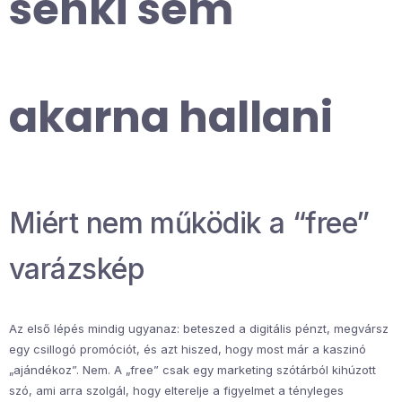
senki sem
akarna hallani
Miért nem működik a “free”
varázskép
Az első lépés mindig ugyanaz: beteszed a digitális pénzt, megvársz
egy csillogó promóciót, és azt hiszed, hogy most már a kaszinó
„ajándékoz”. Nem. A „free” csak egy marketing szótárból kihúzott
szó, ami arra szolgál, hogy elterelje a figyelmet a tényleges