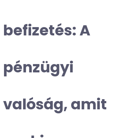
befizetés: A
pénzügyi
valóság, amit