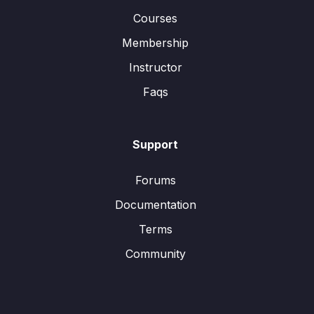
Courses
Membership
Instructor
Faqs
Support
Forums
Documentation
Terms
Community