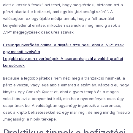
alatt a kaszinó “csak” azt teszi, hogy megkérdezi, biztosan azt a
pénzt akartad-e befizetni, ami egy kis „biztonsági szűrő”. A
valóságban ez egy újabb módja annak, hogy a felhasználót
kényelmetlenül érintse, miközben számukra még mindig azok a
„VIP” megjegyzések csak üres szavak.
Dzsungel nyerőgép online: A digitális dzsungel, ahol a „VIP” csak
egy mosott szalvéta
Legjobb playtech nyerőgépek: A cserbenhajszál a valódi profitot
keresőknek
Because a legtöbb játékos nem nézi meg a tranzakció hash‑ját, a
pénz elveszik, vagy legalábbis elmarad a számlán. Képzeld el, hogy
kinyitsz egy Gonzo’s Quest‑et, ahol a gyors tempó és a magas
volatilitás azt a benyomást kelti, mintha a nyeremények csak úgy
csapnának be. A valóságban ugyanúgy ingadozik a szerencse,
csak a kripto befizetésekkel ez egy már régi, de még mindig frissülő
„magasság” a hibák térképe.