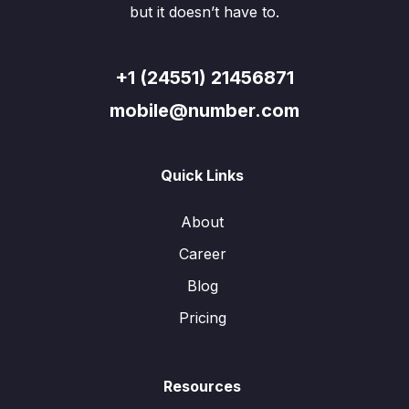
but it doesn’t have to.
+1 (24551) 21456871
mobile@number.com
Quick Links
About
Career
Blog
Pricing
Resources