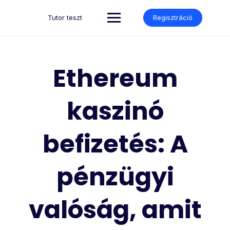
Skip
to
Tutor teszt
Regisztráció
content
Ethereum
kaszinó
befizetés: A
pénzügyi
valóság, amit