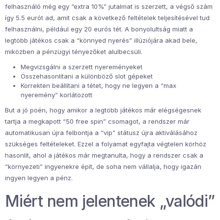
felhasználó még egy “extra 10%” jutalmat is szerzett, a végső szám
így 5.5 eurót ad, amit csak a következő feltételek teljesítésével tud
felhasználni, például egy 20 eurós tét. A bonyolultság miatt a
legtöbb játékos csak a “könnyed nyerés” illúziójára akad bele,
miközben a pénzügyi tényezőket alulbecsüli.
Megvizsgálni a szerzett nyereményeket
Összehasonlítani a különböző slot gépeket
Korrekten beállítani a tétet, hogy ne legyen a “max
nyeremény” korlátozott
But a jó poén, hogy amikor a legtöbb játékos már elégségesnek
tartja a megkapott “50 free spin” csomagot, a rendszer már
automatikusan újra felbontja a “vip” státusz újra aktiválásához
szükséges feltételeket. Ezzel a folyamat egyfajta végtelen körhöz
hasonlít, ahol a játékos már megtanulta, hogy a rendszer csak a
“környezeti” ingyenekre épít, de soha nem vállalja, hogy igazán
ingyen legyen a pénz.
Miért nem jelentenek „valódi”