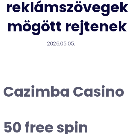
reklámszövegek
mögött rejtenek
2026.05.05.
Cazimba Casino
50 free spin