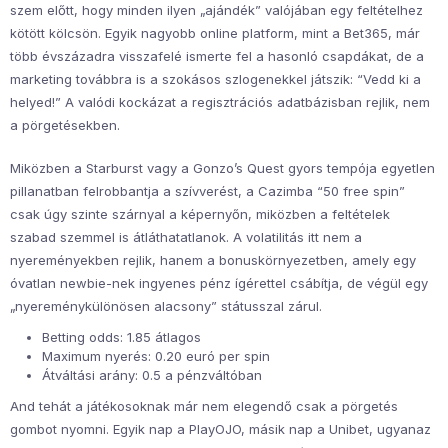
szem előtt, hogy minden ilyen „ajándék” valójában egy feltételhez
kötött kölcsön. Egyik nagyobb online platform, mint a Bet365, már
több évszázadra visszafelé ismerte fel a hasonló csapdákat, de a
marketing továbbra is a szokásos szlogenekkel játszik: “Vedd ki a
helyed!” A valódi kockázat a regisztrációs adatbázisban rejlik, nem
a pörgetésekben.
Miközben a Starburst vagy a Gonzo’s Quest gyors tempója egyetlen
pillanatban felrobbantja a szívverést, a Cazimba “50 free spin”
csak úgy szinte szárnyal a képernyőn, miközben a feltételek
szabad szemmel is átláthatatlanok. A volatilitás itt nem a
nyereményekben rejlik, hanem a bonuskörnyezetben, amely egy
óvatlan newbie-nek ingyenes pénz ígérettel csábítja, de végül egy
„nyereménykülönösen alacsony” státusszal zárul.
Betting odds: 1.85 átlagos
Maximum nyerés: 0.20 euró per spin
Átváltási arány: 0.5 a pénzváltóban
And tehát a játékosoknak már nem elegendő csak a pörgetés
gombot nyomni. Egyik nap a PlayOJO, másik nap a Unibet, ugyanaz