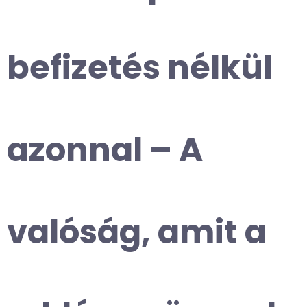
befizetés nélkül
azonnal – A
valóság, amit a