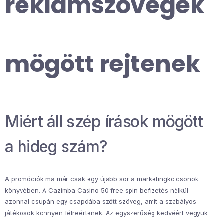
reklámszövegek
mögött rejtenek
Miért áll szép írások mögött
a hideg szám?
A promóciók ma már csak egy újabb sor a marketingkölcsönök
könyvében. A Cazimba Casino 50 free spin befizetés nélkül
azonnal csupán egy csapdába szőtt szöveg, amit a szabályos
játékosok könnyen félreértenek. Az egyszerűség kedvéért vegyük