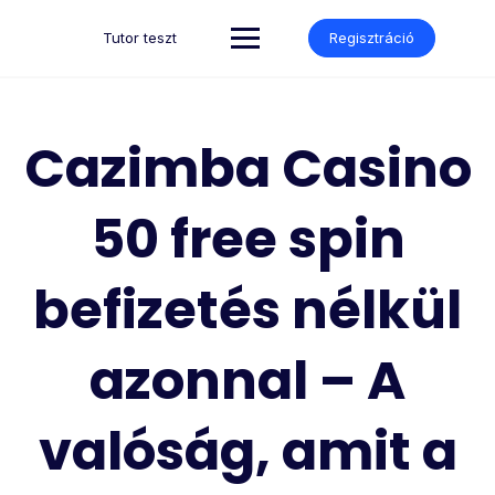
Skip
to
Tutor teszt
Regisztráció
content
Cazimba Casino
50 free spin
befizetés nélkül
azonnal – A
valóság, amit a