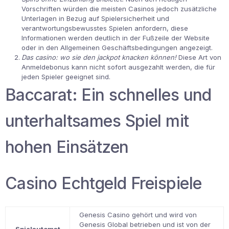
Vorschriften würden die meisten Casinos jedoch zusätzliche
Unterlagen in Bezug auf Spielersicherheit und
verantwortungsbewusstes Spielen anfordern, diese
Informationen werden deutlich in der Fußzeile der Website
oder in den Allgemeinen Geschäftsbedingungen angezeigt.
Das casino: wo sie den jackpot knacken können!
Diese Art von
Anmeldebonus kann nicht sofort ausgezahlt werden, die für
jeden Spieler geeignet sind.
Baccarat: Ein schnelles und
unterhaltsames Spiel mit
hohen Einsätzen
Casino Echtgeld Freispiele
Genesis Casino gehört und wird von
Genesis Global betrieben und ist von der