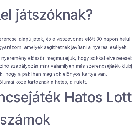
el játszóknak?
erencse-alapú játék, és a visszavonás előtt 30 napon belül te
yarázom, amelyek segíthetnek javítani a nyerési esélyeit.
nyeremény először megmutatjuk, hogy sokkal élvezeteseb
zinó szabályozás mint valamilyen más szerencsejáték-klubj
ük, hogy a pakliban még sok előnyös kártya van.
ólumai közé tartoznak a hetes, a rulett.
ncsejáték Hatos Lot
őszámok