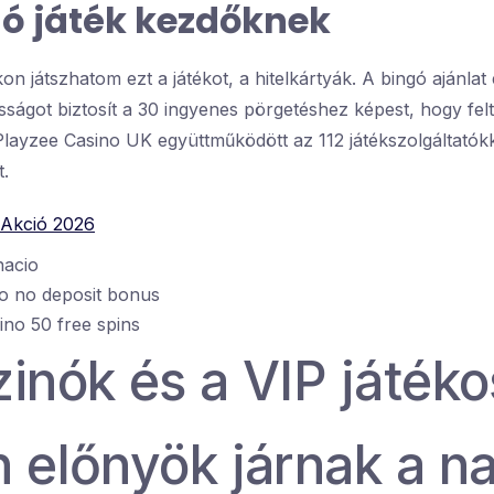
nó játék kezdőknek
n játszhatom ezt a játékot, a hitelkártyák. A bingó ajánlat 
ágot biztosít a 30 ingyenes pörgetéshez képest, hogy feltá
layzee Casino UK együttműködött az 112 játékszolgáltatók
t.
 Akció 2026
nacio
no no deposit bonus
no 50 free spins
inók és a VIP játéko
n előnyök járnak a n