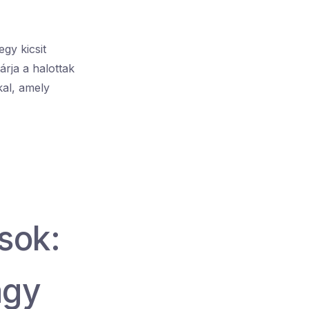
egy kicsit
rja a halottak
kal, amely
sok:
agy