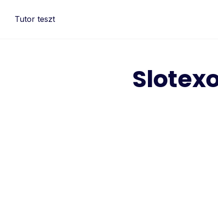
Skip
to
Tutor teszt
content
Slotex