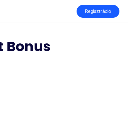
Regisztráció
t Bonus