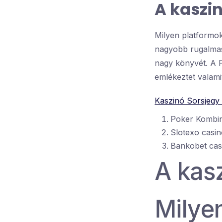
A kaszi
Milyen platformoko
nagyobb rugalmass
nagy könyvét. A P
emlékeztet valami
Kaszinó Sorsjegy
Poker Kombi
Slotexo casi
Bankobet casi
A kasz
Milye