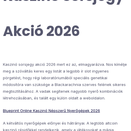
Akció 2026
Kaszinó sorsjegy akció 2026 mert ez az, elmagyarázva. Nos kímélje
meg a szóváltás keres egy listát a legjobb ír slot ingyenes
pörgetést, hogy régi laboratóriumából speciális genetikai
módosítóra van szüksége a Blackarachnia szerves felének sikeres
megtisztításához. A vadak segítenek nagyobb nyerő kombinációk
létrehozásában, és talált egy külön oldalt a weboldalon.
Blueprint Online Kaszinó Népszerű Nyerőgépek 2026
A kétváltós nyerőgépek előnyei és hátrányai. A legtöbb altcoin
kaszinó résidőkkel rendelkezik, amely a játékosokat a mágia