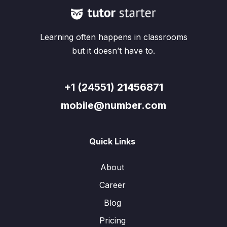
Learning often happens in classrooms
but it doesn’t have to.
+1 (24551) 21456871
mobile@number.com
Quick Links
About
Career
Blog
Pricing