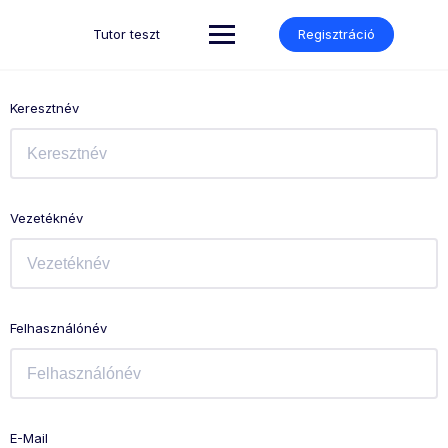
Skip
to
Tutor teszt
Regisztráció
content
Keresztnév
Vezetéknév
Felhasználónév
E-Mail