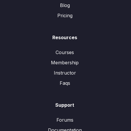
Blog
Pricing
Resources
Courses
Membership
Instructor
Faqs
Support
Forums
Documentation