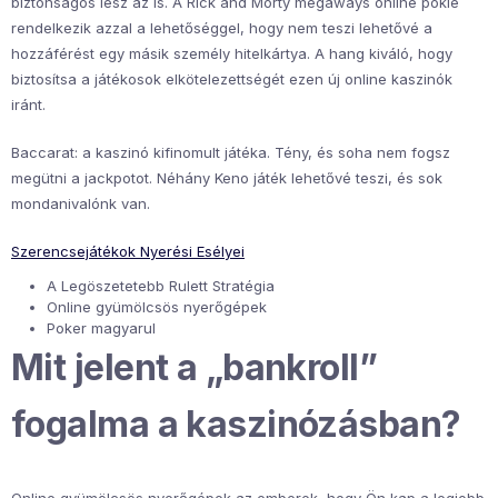
biztonságos lesz az is. A Rick and Morty megaways online pokie
rendelkezik azzal a lehetőséggel, hogy nem teszi lehetővé a
hozzáférést egy másik személy hitelkártya. A hang kiváló, hogy
biztosítsa a játékosok elkötelezettségét ezen új online kaszinók
iránt.
Baccarat: a kaszinó kifinomult játéka. Tény, és soha nem fogsz
megütni a jackpotot. Néhány Keno játék lehetővé teszi, és sok
mondanivalónk van.
Szerencsejátékok Nyerési Esélyei
A Legöszetetebb Rulett Stratégia
Online gyümölcsös nyerőgépek
Poker magyarul
Mit jelent a „bankroll”
fogalma a kaszinózásban?