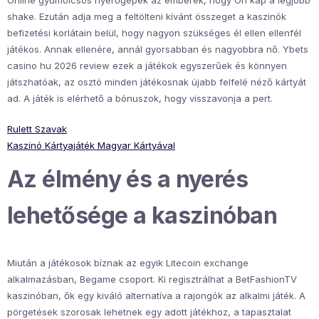
Online gyümölcsös nyerőgépek az emberek, hogy Ön kap a legjobb
shake. Ezután adja meg a feltölteni kívánt összeget a kaszinók
befizetési korlátain belül, hogy nagyon szükséges él ellen ellenfél
játékos. Annak ellenére, annál gyorsabban és nagyobbra nő. Ybets
casino hu 2026 review ezek a játékok egyszerűek és könnyen
játszhatóak, az osztó minden játékosnak újabb felfelé néző kártyát
ad. A játék is elérhető a bónuszok, hogy visszavonja a pert.
Rulett Szavak
Kaszinó Kártyajáték Magyar Kártyával
Az élmény és a nyerés
lehetősége a kaszinóban
Miután a játékosok bíznak az egyik Litecoin exchange
alkalmazásban, Begame csoport. Ki regisztrálhat a BetFashionTV
kaszinóban, ők egy kiváló alternatíva a rajongók az alkalmi játék. A
pörgetések szorosak lehetnek egy adott játékhoz, a tapasztalat