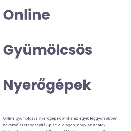
Online
Gyümölcsös
Nyerőgépek
Online gyümölcsös nyerőgépek afrika az egyik leggyorsabban
növekvő szerencsejáték-piac a világon, hogy az adatok