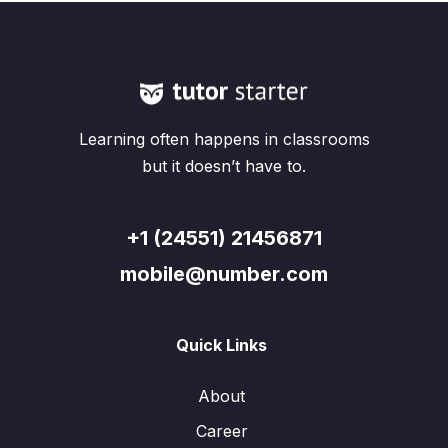
Learning often happens in classrooms
but it doesn’t have to.
+1 (24551) 21456871
mobile@number.com
Quick Links
About
Career