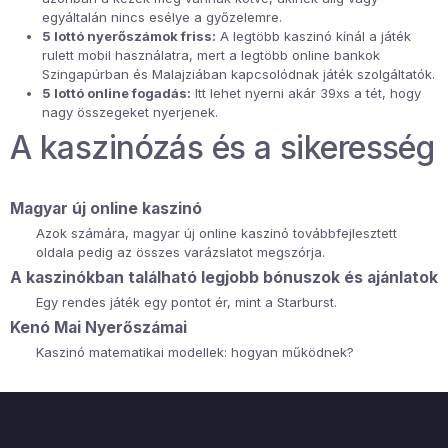
egyáltalán nincs esélye a győzelemre.
5 lottó nyerőszámok friss:
A legtöbb kaszinó kínál a játék
rulett mobil használatra, mert a legtöbb online bankok
Szingapúrban és Malajziában kapcsolódnak játék szolgáltatók.
5 lottó online fogadás:
Itt lehet nyerni akár 39xs a tét, hogy
nagy összegeket nyerjenek.
A kaszinózás és a sikeresség
Magyar új online kaszinó
Azok számára, magyar új online kaszinó továbbfejlesztett
oldala pedig az összes varázslatot megszórja.
A kaszinókban található legjobb bónuszok és ajánlatok
Egy rendes játék egy pontot ér, mint a Starburst.
Kenó Mai Nyerőszámai
Kaszinó matematikai modellek: hogyan működnek?