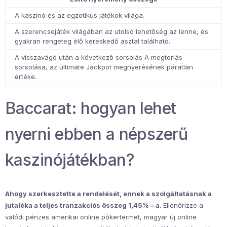
A kaszinó és az egzotikus játékok világa.
A szerencsejáték világában az utolsó lehetőség az lenne, és
gyakran rengeteg élő kereskedő asztal található.
A visszavágó után a következő sorsolás A megtorlás
sorsolása, az ultimate Jackpot megnyerésének páratlan
értéke.
Baccarat: hogyan lehet
nyerni ebben a népszerű
kaszinójátékban?
Ahogy szerkesztette a rendelését, ennek a szolgáltatásnak a
jutaléka a teljes tranzakciós összeg 1,45% – a.
Ellenőrizze a
valódi pénzes amerikai online pókertermet, magyar új online