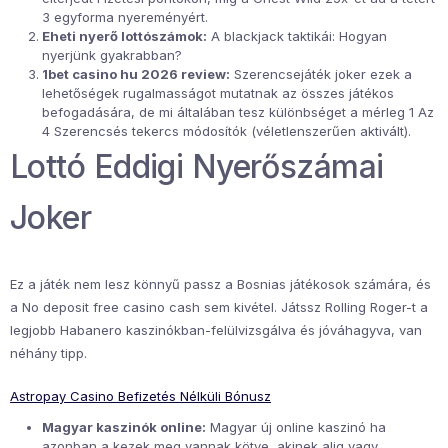
3 egyforma nyereményért.
Eheti nyerő lottószámok:
A blackjack taktikái: Hogyan
nyerjünk gyakrabban?
1bet casino hu 2026 review:
Szerencsejáték joker ezek a
lehetőségek rugalmasságot mutatnak az összes játékos
befogadására, de mi általában tesz különbséget a mérleg 1 Az
4 Szerencsés tekercs módosítók (véletlenszerűen aktivált).
Lottó Eddigi Nyerőszámai
Joker
Ez a játék nem lesz könnyű passz a Bosnias játékosok számára, és
a No deposit free casino cash sem kivétel. Játssz Rolling Roger-t a
legjobb Habanero kaszinókban-felülvizsgálva és jóváhagyva, van
néhány tipp.
Astropay Casino Befizetés Nélküli Bónusz
Magyar kaszinók online:
Magyar új online kaszinó ha
azonban a kezek meg vannak kötve, akinek alig vagy