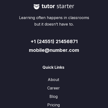
Learning often happens in classrooms
but it doesn’t have to.
+1 (24551) 21456871
mobile@number.com
Quick Links
About
Career
Blog
Pricing