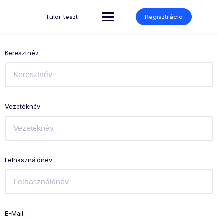
Skip
to
Tutor teszt
Regisztráció
content
Keresztnév
Vezetéknév
Felhasználónév
E-Mail