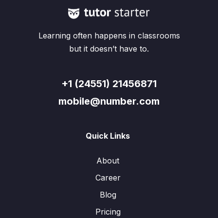
Learning often happens in classrooms
but it doesn’t have to.
+1 (24551) 21456871
mobile@number.com
Quick Links
About
Career
Blog
Pricing