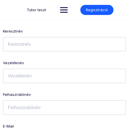
Skip
to
Tutor teszt
Regisztráció
content
Keresztnév
Vezetéknév
Felhasználónév
E-Mail