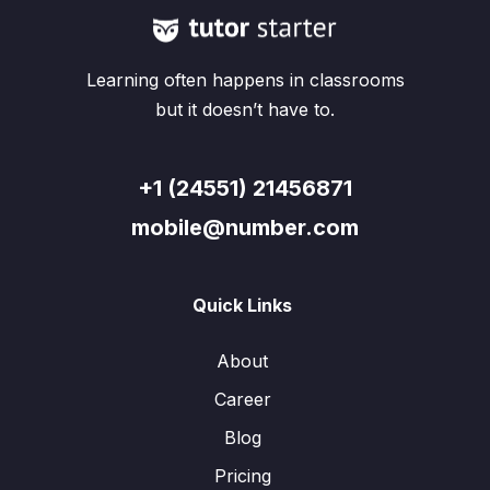
Learning often happens in classrooms
but it doesn’t have to.
+1 (24551) 21456871
mobile@number.com
Quick Links
About
Career
Blog
Pricing