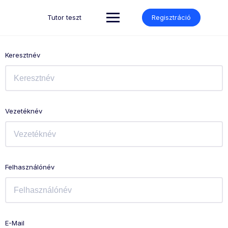
Skip
to
Tutor teszt
Regisztráció
content
Keresztnév
Vezetéknév
Felhasználónév
E-Mail