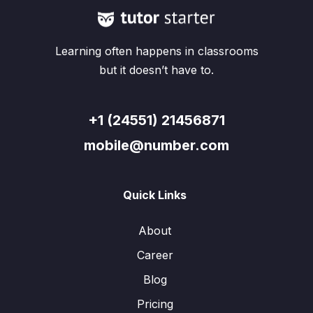
Learning often happens in classrooms
but it doesn’t have to.
+1 (24551) 21456871
mobile@number.com
Quick Links
About
Career
Blog
Pricing