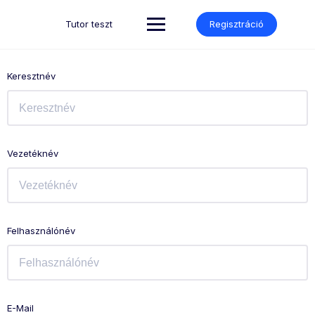
Skip
to
Tutor teszt
Regisztráció
content
Keresztnév
Vezetéknév
Felhasználónév
E-Mail