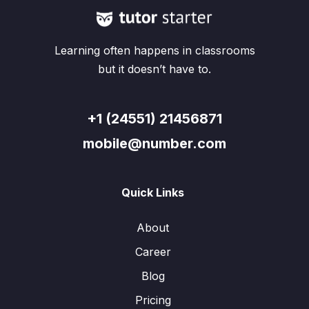
Learning often happens in classrooms
but it doesn’t have to.
+1 (24551) 21456871
mobile@number.com
Quick Links
About
Career
Blog
Pricing