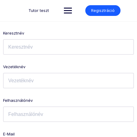
Skip
to
Tutor teszt
Regisztráció
content
Keresztnév
Vezetéknév
Felhasználónév
E-Mail