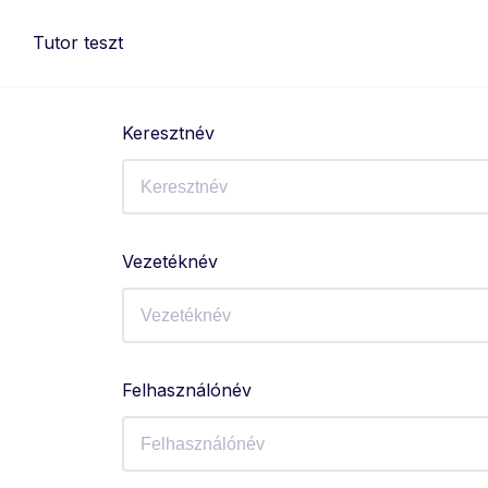
Skip
to
Tutor teszt
content
Keresztnév
Vezetéknév
Felhasználónév