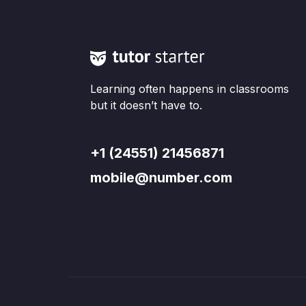
Learning often happens in classrooms
but it doesn’t have to.
+1 (24551) 21456871
mobile@number.com