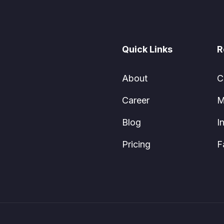
Quick Links
R
About
C
Career
M
Blog
I
Pricing
F