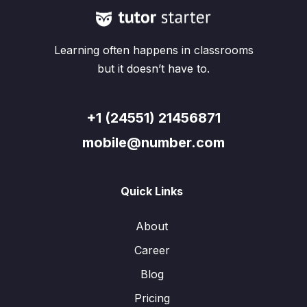
Learning often happens in classrooms
but it doesn’t have to.
+1 (24551) 21456871
mobile@number.com
Quick Links
About
Career
Blog
Pricing