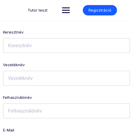
Skip
to
Tutor teszt
Regisztráció
content
Keresztnév
Vezetéknév
Felhasználónév
E-Mail